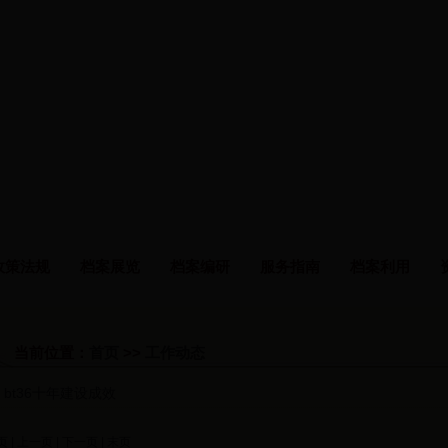
政策法规
档案展览
档案编研
服务指南
档案利用
当前位置：
首页
>>
工作动态
bt36十年建设成效
页
|
上一页
| 下一页 | 末页