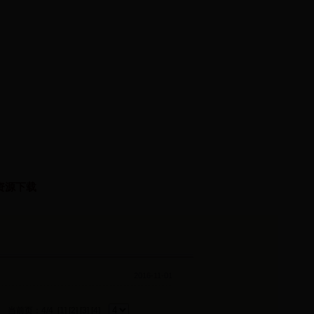
资源下载
2016-11-01
当前页：4/4
[1]
[2]
[3]
[4]