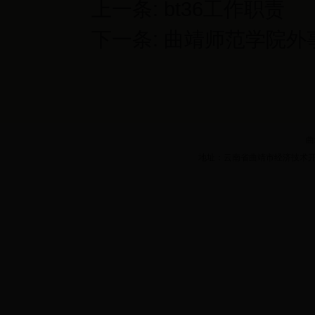
上一条:
bt36工作职责
下一条:
曲靖师范学院外事
曲
地址：云南省曲靖市经济技术开发区三