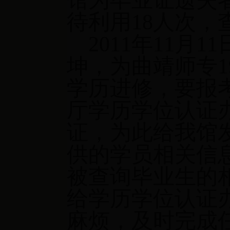
馆为毕业证遗失
待利用
18
人次，
2011
年
11
月
11
坤，为曲靖师专
1
学历进修，要报
厅学历学位认证
证，为此给我馆
供的学员相关信
被查询毕业生的
给学历学位认证
麻烦，及时完成