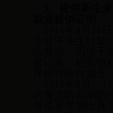
3
、提供新生录
就业提供证明
2011
年
4
月
26
日
专业毕业生叶加
队服役，因提干
登记表，档案馆
并邮寄给叶加元
2011
年
9
月－
11
武警边防和消防
考试要求需出具