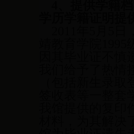
4
、提供学籍档
学历学籍证明提
2011
年
5
月
5
日
靖教育学院
1995
因其毕业证不慎
我们给予了热情
（包括新生录取
签收表等一整套
我馆提供的复印
材料，为其解决