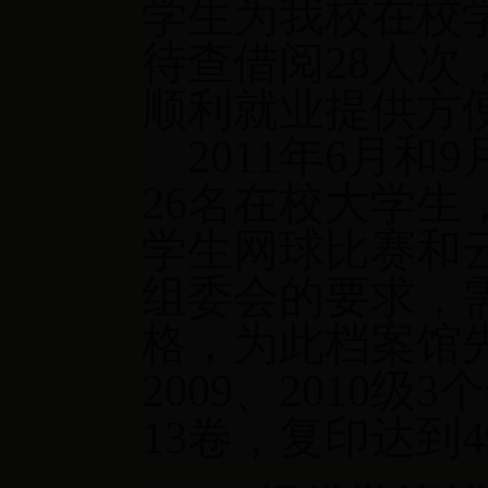
学生为我校在校
待查借阅
28
人次
顺利就业提供方
2011
年
6
月和
9
26
名在校大学生
学生网球比赛和
组委会的要求，
格，为此档案馆
2009
、
2010
级
3
个
13
卷，复印达到
4