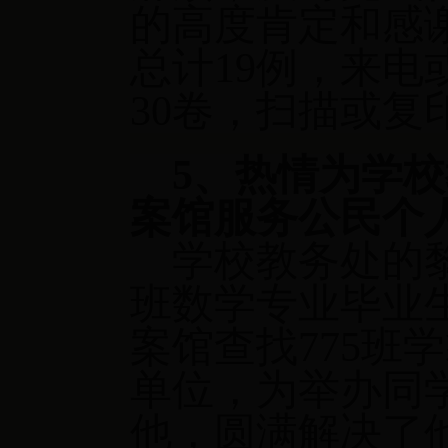
的高度肯定和感
总计
19
例，来电
30
卷，扫描或复
5
、热情为学校
案馆服务公民个
学校教务处的
班数学专业毕业
案馆查找
775
班学
单位，为举办同
他，圆满解决了