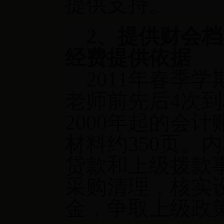
提供支持。
2
、提供财会档
经费提供依据
2011
年春季学
老师前先后
4
次到
2000
年起的会计
材料约
350
页。内
贷款和上级拨款
采购清理，核实
金，争取上级政